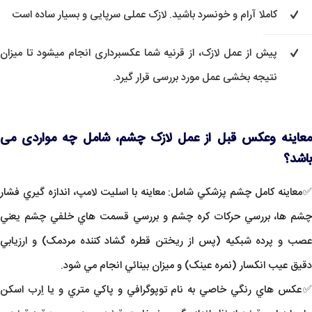
کاملا آرام و خونسرد باشید. لازک عملی سرپایی و بسیار ساده است
پیش از عمل لازک، از قرنیه شما عکسبرداری انجام میشود تا میزان
نتیجه بخشی عمل مورد بررسی قرار گیرد.
معاینه وعکس قبل از عمل لازک چشم، شامل چه مواردی می
باشد؟
✅معاينه کامل چشم پزشکي شامل: معاينه با اسليت لامپ، اندازه گيري فشار
چشم ها، بررسي حرکات کره چشم و بررسي قسمت هاي خلفي چشم يعني
عصب و پرده شبکيه (پس از ريختن قطره گشاد کننده مردمک) و ارزيابي
دقيق عيب انکسار (نمره عينک) و ميزان بينائي انجام مي شود.
✅عکس هاي رنگي خاصي به نام توپوگرافي و پاکي متري و يا اِرب اسکن